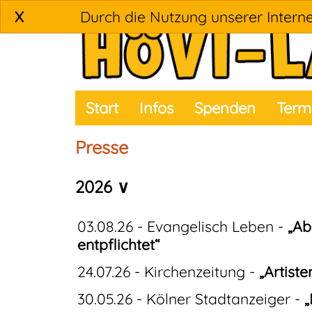
X
Durch die Nutzung unserer Interne
Start
Infos
Spenden
Term
Presse
2026 ∨
03.08.26 - Evangelisch Leben -
„Ab
entpflichtet“
24.07.26 - Kirchenzeitung -
„Artiste
30.05.26 - Kölner Stadtanzeiger -
„