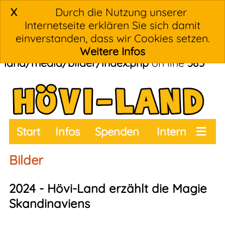
X
Durch die Nutzung unserer
Warning
: Undefined variable
Internetseite erklären Sie sich damit
$pagingOutput in
einverstanden, dass wir Cookies setzen.
/homepages/38/d32624054/htdocs/hoevi-
Weitere Infos
land/media/bilder/index.php
on line
383
Start
Infos
Spenden
Intern
Termine
Bilder
2024 - Hövi-Land erzählt die Magie
Skandinaviens